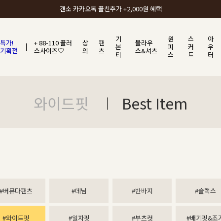
갠소에서 가장 많이 사랑받는 BEST ITEM
기
원
스
아
특가!
+ 88-110 플러
상
팬
블라우
본
피
커
우
기획전
스사이즈♡
의
츠
스&셔츠
티
스
트
터
와이드핏
Best Item
#버뮤다팬츠
#데님
#반바지
#슬랙스
#와이드핏
#일자핏
#부츠컷
#배기핏&조