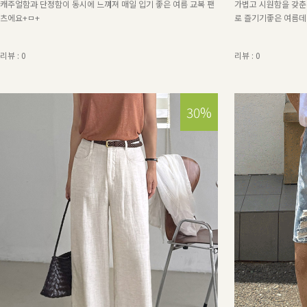
캐주얼함과 단정함이 동시에 느껴져 매일 입기 좋은 여름 교복 팬
가볍고 시원함을 갖
츠에요+ㅁ+
로 즐기기좋은 여름
리뷰 : 0
리뷰 : 0
30%