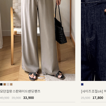
모던찰랑스판와이드밴딩팬츠
[사이즈조절ok]
33,900
17,800
49,900
39,900
25,500