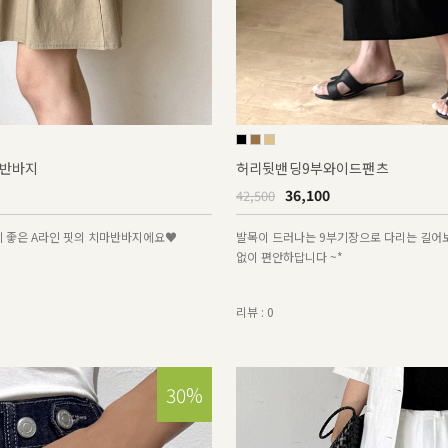
반바지
허리뒷밴딩9부와이드팬츠
36,100
42,500
기 좋은 A라인 핏의 치마반바지에요♥
발목이 드러나는 9부기장으로 다리는 길어
없이 편안하답니다 ~*
리뷰 : 0
30%