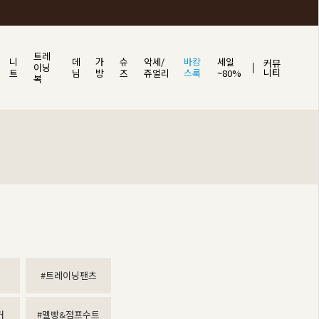
트레
니
데
가
슈
악세/
바캉
세일
커뮤
이닝
니티
트
님
방
즈
쥬얼리
스룩
~80%
복
#트레이닝팬츠
거
#멜빵&점프수트