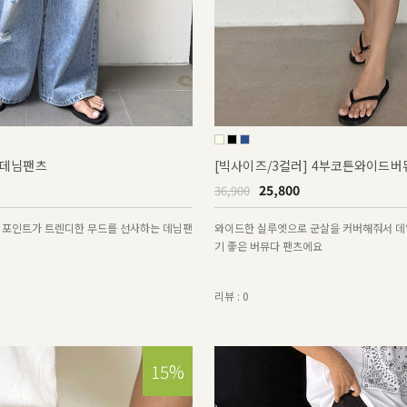
데님팬츠
[빅사이즈/3컬러] 4부코튼와이드
25,800
36,900
 포인트가 트렌디한 무드를 선사하는 데님팬
와이드한 실루엣으로 군살을 커버해줘서 데
기 좋은 버뮤다 팬츠에요
리뷰 : 0
15%