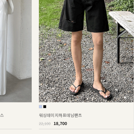
랙스
워싱데미지하프데님팬츠
18,700
22,100