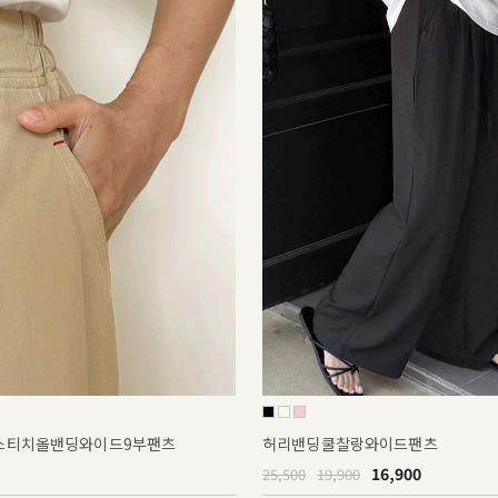
 스티치올밴딩와이드9부팬츠
허리밴딩쿨찰랑와이드팬츠
16,900
25,500
19,900