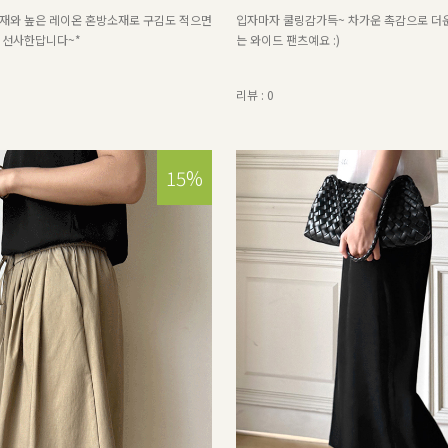
재와 높은 레이온 혼방소재로 구김도 적으면
입자마자 쿨링감가득~ 차가운 촉감으로 더
 선사한답니다~*
는 와이드 팬츠예요 :)
리뷰 : 0
15%