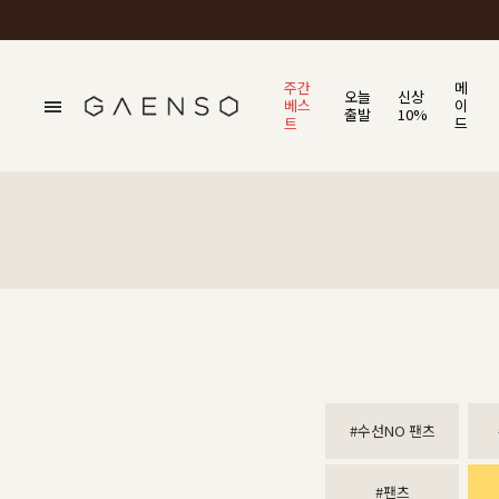
주간
메
오늘
신상
베스
이
출발
10%
트
드
#수선NO 팬츠
#팬츠