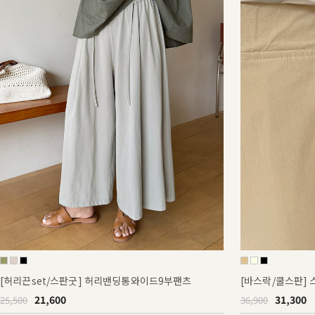
[허리끈set/스판굿] 허리밴딩통와이드9부팬츠
[바스락/쿨스판]
21,600
31,300
25,500
36,900