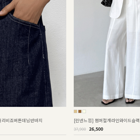
 허리비죠버튼데님반바지
[린넨느낌] 썸머절개라인와이드슬
26,500
37,900