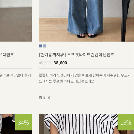
버뮤다팬츠
[한여름까지🧊] 투포켓와이드린넨데님팬츠
38,600
45,500
일리로 부담없이 즐기
쫀쫀한 허리 인밴딩이 라인을 예쁘게 잡아주며 캐주얼한 무드가
느껴지는 투포켓 와이드 데님팬츠에요
리뷰 : 0
15%
34%
15%