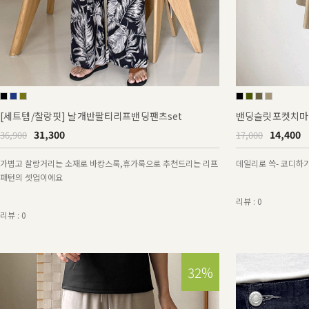
[세트템/찰랑핏] 날개반팔티리프밴딩팬츠set
밴딩슬릿포켓치마
31,300
14,400
36,900
17,000
가볍고 찰랑거리는 소재로 바캉스룩,휴가룩으로 추천드리는 리프
데일리로 쓱- 코디하
패턴의 셋업이에요
리뷰 : 0
리뷰 : 0
15%
32%