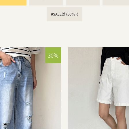
#SALE🎁 (50%~)
30%