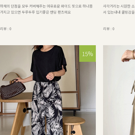
하체의 단점을 모두 커버해주는 여유로운 와이드 핏으로 하나쯤
사각거리는 시원한 소
가지고 있으면 두루두루 입기좋은 밴딩 팬츠에요
서 입는내내 쿨링감을
리뷰 : 0
리뷰 : 0
15%