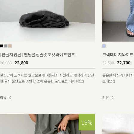
[잔골지원단] 밴딩쿨링슬릿포켓와이드팬츠
크랙데미지와이드
22,800
22,700
26,900
32,500
쿨링감이 느껴지는 원단으로 한여름까지 시원하고 쾌적하며 잔잔
은은한 워싱과 데미지
한 골지 원단으로 밋밋함 없이 은은한 포인트를 더해줘요:)
츠에요 :)
리뷰 : 0
리뷰 : 0
15%