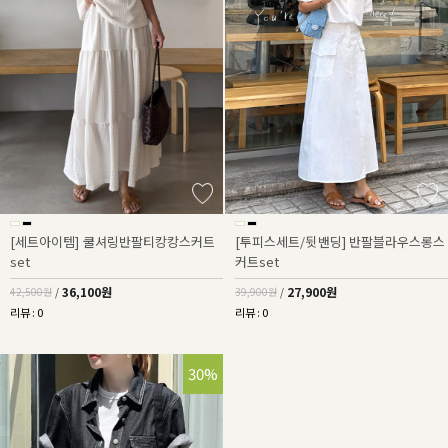
[세트아이템] 쿨셔링반팔티캉캉스커트
[투피스세트/뒷밴딩] 반팔블라우스롱스
set
커트set
36,100원
27,900원
42,500원
/
39,900원
/
리뷰 : 0
리뷰 : 0
30%