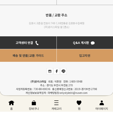
반품 / 교환 주소
김포시 고촌읍 전호리 748 CJ대한통운 김포봉수집배점
(주)온리스타일 앞 (갠소)
고객센터 연결
Q&A 게시판
배송 및 반품/교환 가이드
입고지연
(주)온리스타일
대표 : 박종현 전화 :
1600-5968
주소 : 경기도 부천시 부천로 270
사업자등록번호 : 730-88-00036 통신판매업신고번호 : 2019-경기부천-2798
개인정보보호책임자 : 마케팅팀장
onlystyle00@naver.com
COPYRIGHTⓒONLYSTYLE. ALL RIGHT RESERVERD. Designed by
RENEWWAVE
이용안내
|
이용약관
|
개인정보처리방침
|
PC버젼
홈
장바구니
카테고리
찜
마이페이지