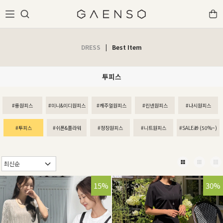
DRESS
|
Best Item
투피스
#롱원피스
#미니&미디원피스
#캐주얼원피스
#린넨원피스
#나시원피스
#투피스
#쉬폰&플라워
#정장원피스
#니트원피스
#SALE🎁 (50%~)
15%
30%