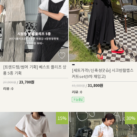
[트렌드템/썸머 기획] 베스트 플리츠 상
[세트가격!/신축성굿👍] 시크반팔랩스
품 5종 기획
커트set(9차 재입고)
23,700원
27,900원
/
31,800원
45,500원
/
리뷰 : 0
리뷰 : 0
15%
30%