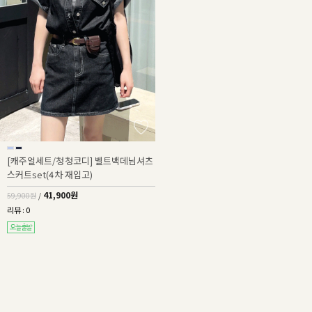
[캐주얼세트/청청코디] 벨트백데님셔츠
스커트set(4차 재입고)
41,900원
59,900원
/
리뷰 : 0