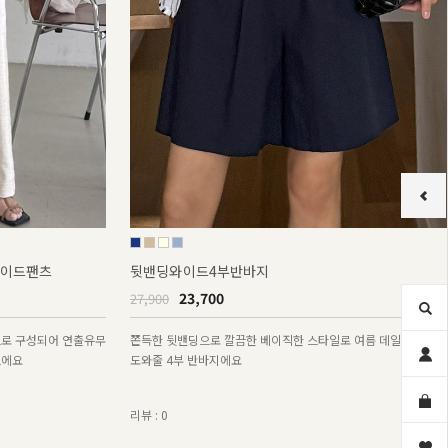
와이드팬츠
뒷밴딩와이드4부반바지
23,700
27,900
트로 구성되어 연출유무
쫀득한 뒷밴딩으로 깔끔한 베이직한 스타일로 여름 데일리코디를
츠에요
도와줄 4부 반바지에요
리뷰 : 0