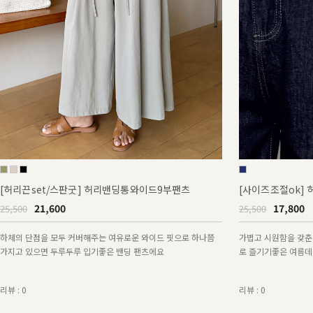
[허리끈set/스판굿] 허리밴딩통와이드9부팬츠
[사이즈조절ok]
21,600
17,800
25,500
25,500
하체의 단점을 모두 커버해주는 여유로운 와이드 핏으로 하나쯤
가볍고 시원함을 갖
가지고 있으면 두루두루 입기좋은 밴딩 팬츠에요
로 즐기기좋은 여름
리뷰 : 0
리뷰 : 0