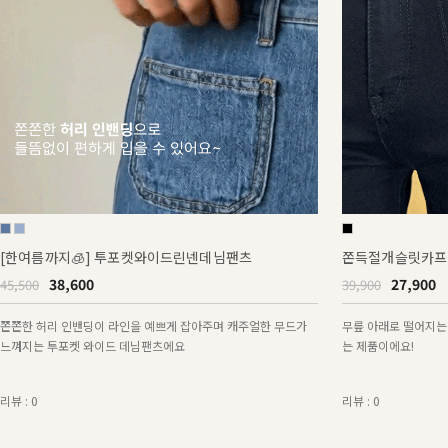
[한여름까지🧊] 투포켓와이드린넨데님팬츠
쫀득절개슬릿카프
38,600
27,900
45,500
39,900
쫀쫀한 허리 인밴딩이 라인을 예쁘게 잡아주며 캐주얼한 무드가
무릎 아래로 떨어지는
느껴지는 투포켓 와이드 데님팬츠에요
는 제품이에요!
리뷰 : 0
리뷰 : 0