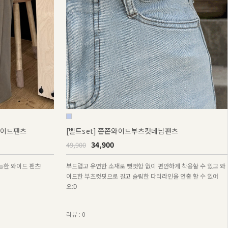
와이드팬츠
[벨트set] 쫀쫀와이드부츠컷데님팬츠
34,900
49,900
한 와이드 팬츠!
부드럽고 유연한 소재로 뻣뻣함 없이 편안하게 착용할 수 있고 와
이드한 부츠컷핏으로 길고 슬림한 다리라인을 연출 할 수 있어
요:D
리뷰 : 0