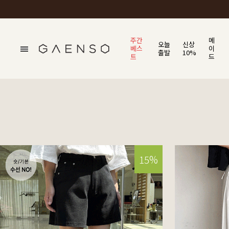
주간
메
오늘
신상
베스
이
출발
10%
트
드
15%