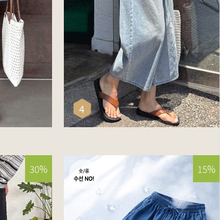
밴딩썸머데님롤업
[BEST/하체커버] 뒷밴딩커브드8부데
님팬츠
33,900
39,900
4
리뷰 : 0
30%
15%