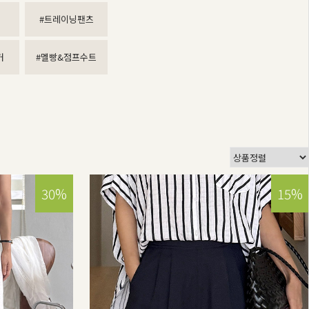
#트레이닝팬츠
거
#멜빵&점프수트
30%
15%