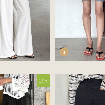
소재/구김걱정NO] 백투포켓찰랑
[페이크버튼/A라인] 
드팬츠
숏팬츠
33,900
17,800
0
25,500
3
리뷰 : 0
15%