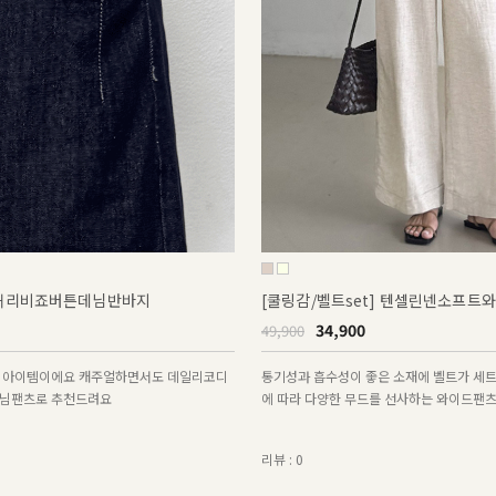
 허리비죠버튼데님반바지
[쿨링감/벨트set] 텐셀린넨소프트
34,900
49,900
춘 아이템이에요 캐주얼하면서도 데일리코디
통기성과 흡수성이 좋은 소재에 벨트가 세
데님팬츠로 추천드려요
에 따라 다양한 무드를 선사하는 와이드팬
리뷰 : 0