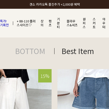
갠소에서 가장 많이 사랑받는 BEST ITEM
기
원
스
아
특가!
+ 88-110 플러
상
팬
블라우
본
피
커
우
기획전
스사이즈♡
의
츠
스&셔츠
티
스
트
터
BOTTOM
Best Item
15%