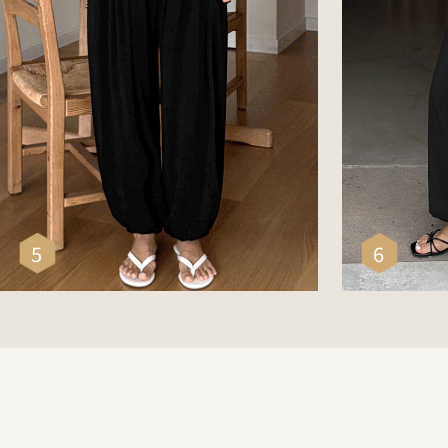
[쿨링
[하비추천] 쫀득쿨밴딩하렘팬츠
바지
22,800
26,900
23,50
5
6
리뷰 : 0
리뷰 : 0