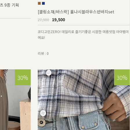
츠 9종 기획
[쿨링소재/바스락] 훌나시블라우스반바지set
19,500
27,900
코디고민ZERO! 데일리로 즐기기좋은 시원한 여름셋업 아이템이
에요!
리뷰 : 0
30%
30%