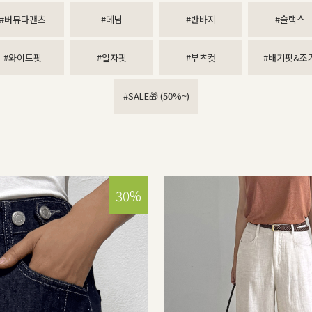
#버뮤다팬츠
#데님
#반바지
#슬랙스
#와이드핏
#일자핏
#부츠컷
#배기핏&조
#SALE🎁 (50%~)
30%