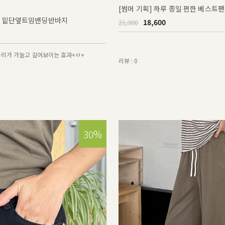
[썸머 기획] 하루 종일 편한 베스트팬
] 밑단옆트임밴딩반바지
18,600
21,900
다리가 가늘고 길어보이는 효과+ㅁ+
리뷰 : 0
30%