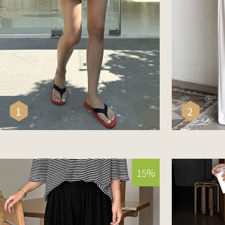
[+기장선택/빅사이즈] 탄탄코튼A인밴
[린넨
딩숏팬츠
와이
21,600
25,500
39,90
1
2
리뷰 : 0
리뷰 : 0
15%