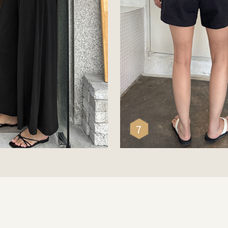
촉감/올밴딩] 찰랑와이드9부치마
[빅사이즈/데일리] 심
팬츠(12차 재입고)
19,900
17,800
0
25,500
7
리뷰 : 0