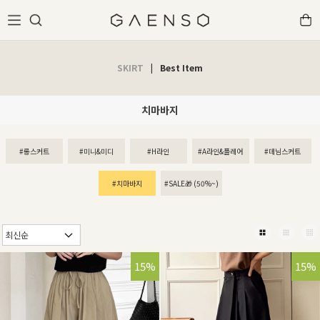
SKIRT
|
Best Item
치마바지
#롱스커트
#미니&미디
#H라인
#A라인&플레어
#데님스커트
#치마바지
#SALE🎁 (50%~)
15%
15%