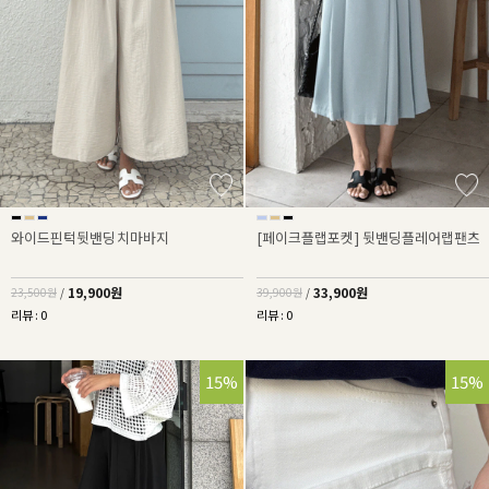
와이드핀턱뒷밴딩치마바지
[페이크플랩포켓] 뒷밴딩플레어랩팬츠
19,900원
33,900원
23,500원
/
39,900원
/
리뷰 : 0
리뷰 : 0
15%
15%