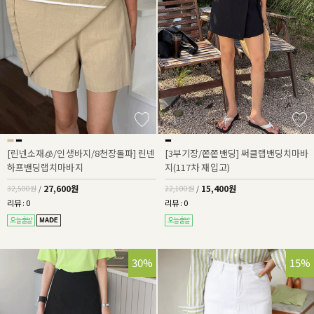
[린넨소재🧊/인생바지/8천장돌파] 린넨
[3부기장/쫀쫀밴딩] 써클랩밴딩치마바
하프밴딩랩치마바지
지(117차 재입고)
27,600원
15,400원
32,500원
/
22,100원
/
리뷰 : 0
리뷰 : 0
30%
15%