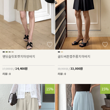
밴딩슬릿포켓치마반바지
골드버튼랩주름치마바지
14,400원
33,000원
17,000원
/
38,900원
/
리뷰 : 0
리뷰 : 0
15%
15%