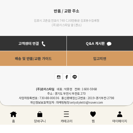
반품 / 교환 주소
김포시 고촌읍 전호리 748 CJ대한통운 김포봉수집배점
(주)온리스타일 앞 (갠소)
고객센터 연결
Q&A 게시판
배송 및 반품/교환 가이드
입고지연
(주)온리스타일
대표 : 박종현 전화 :
1600-5968
주소 : 경기도 부천시 부천로 270
사업자등록번호 : 730-88-00036 통신판매업신고번호 : 2019-경기부천-2798
개인정보보호책임자 : 마케팅팀장
onlystyle00@naver.com
COPYRIGHTⓒONLYSTYLE. ALL RIGHT RESERVERD. Designed by
RENEWWAVE
이용안내
|
이용약관
|
개인정보처리방침
|
PC버젼
홈
장바구니
카테고리
찜
마이페이지