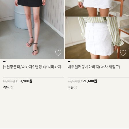
[5천장돌파/속바지!] 밴딩3부치마바지
내추럴커팅치마바지(26차 재입고)
13,900원
21,600원
19,900원
/
25,500원
/
리뷰 : 0
리뷰 : 0