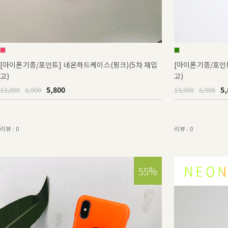
[아이폰기종/포인트] 네온하드케이스(핑크)(5차 재입
[아이폰기종/포인
고)
고)
5,800
5,
13,000
6,900
13,000
6,900
리뷰 : 0
리뷰 : 0
15%
55%