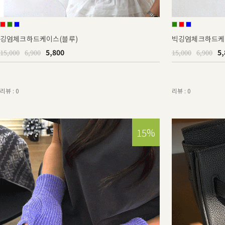
깅엄체크하드케이스(블루)
빅깅엄체크하드케
5,800
5,
15,000
6,900
15,000
6,900
리뷰 : 0
리뷰 : 0
15%