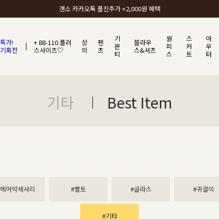
갠소에서 가장 많이 사랑받는 BEST ITEM
기
원
스
아
특가!
+ 88-110 플러
상
팬
블라우
본
피
커
우
기획전
스사이즈♡
의
츠
스&셔츠
티
스
트
터
기타
Best Item
#헤어악세사리
#벨트
#글라스
#귀걸이
#기타