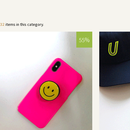
32
items in this category.
15%
55%