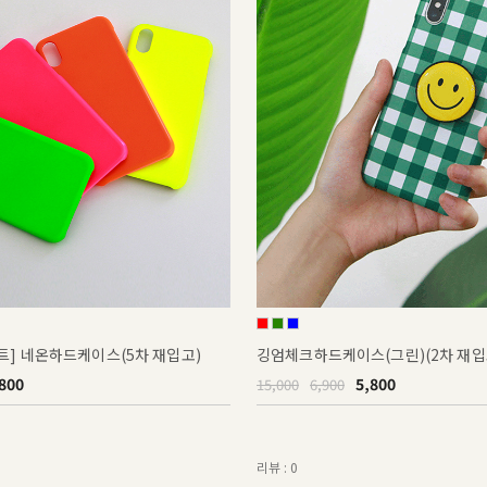
트] 네온하드케이스(5차 재입고)
깅엄체크하드케이스(그린)(2차 재입
800
5,800
15,000
6,900
리뷰 : 0