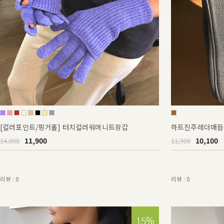
[컬러포인트/핑거홀] 터치컬러워머니트장갑
하트진주레더매듭
11,900
10,100
14,000
11,900
리뷰 : 0
리뷰 : 0
15%