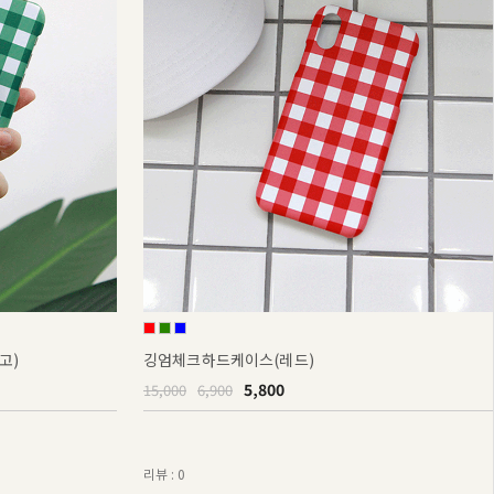
고)
깅엄체크하드케이스(레드)
5,800
15,000
6,900
리뷰 : 0