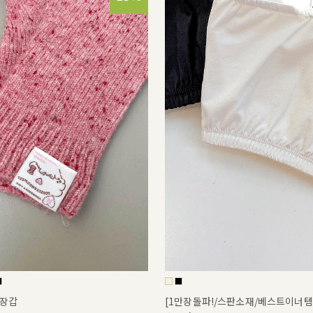
장갑
[1만장돌파!/스판소재/베스트이너