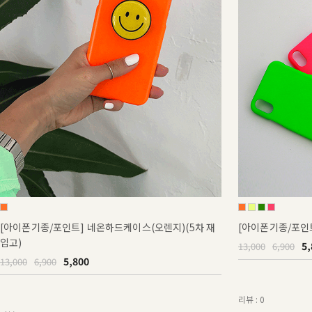
[아이폰기종/포인트] 네온하드케이스(오렌지)(5차 재
[아이폰기종/포인
입고)
5,
13,000
6,900
5,800
13,000
6,900
리뷰 : 0