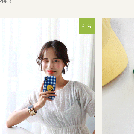
리뷰 : 0
15%
61%