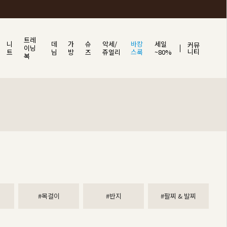
트레
니
데
가
슈
악세/
바캉
세일
커뮤
이닝
니티
트
님
방
즈
쥬얼리
스룩
~80%
복
#목걸이
#반지
#팔찌 & 발찌