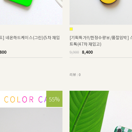
트] 네온하드케이스(그린)(5차 재입
[기획특가!!/한정수량🚨/품절임박
트톡(47차 재입고)
800
8,400
9,900
리뷰 : 0
15%
55%