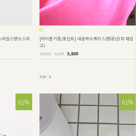
] 스마일스탠드스마
[아이폰기종/포인트] 네온하드케이스(형광)(5차 재입
고)
5,800
13,000
6,900
리뷰 : 0
15%
61%
15%
61%