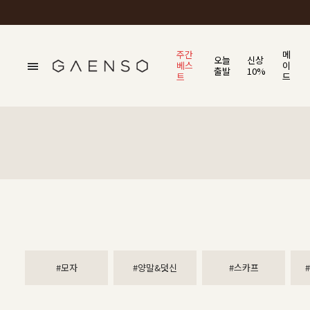
주간
메
오늘
신상
베스
이
출발
10%
트
드
#모자
#양말&덧신
#스카프