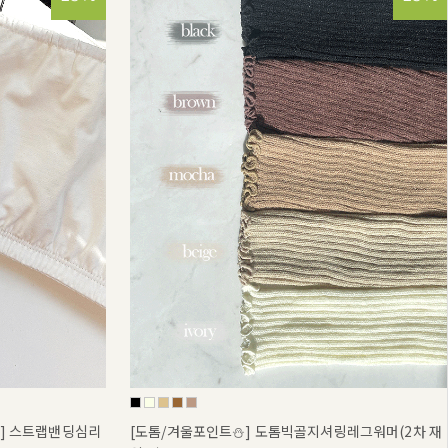
템] 스트랩밴딩심리
[도톰/겨울포인트⛄] 도톰빅골지셔링레그워머(2차 재