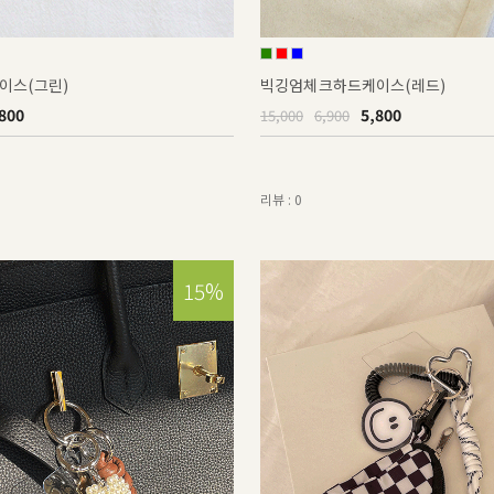
이스(그린)
빅깅엄체크하드케이스(레드)
800
5,800
15,000
6,900
리뷰 : 0
15%