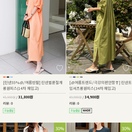
[린넨55%🧊/여름반팔] 린넨벌룬절개
[🧊여름트렌드/극강의편안함🎐] 린넨트
롱원피스(14차 재입고)
임셔츠롱원피스(34차 재입고)
31,800원
34,900원
45,500원
/
49,900원
/
리뷰 : 0
리뷰 : 0
30%
30%