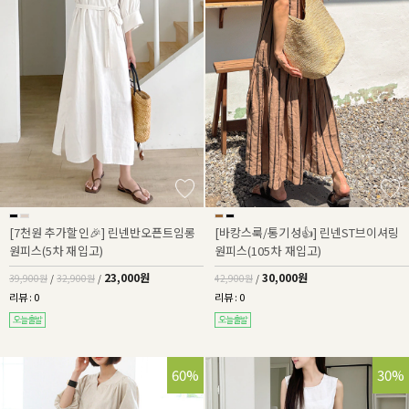
[7천원 추가할인🎉] 린넨반오픈트임롱
[바캉스룩/통기성👍] 린넨ST브이셔링
원피스(5차 재입고)
원피스(105차 재입고)
23,000원
30,000원
39,900원
/
32,900원
/
42,900원
/
리뷰 : 0
리뷰 : 0
60%
30%