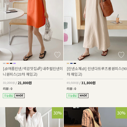
[🧊여름린넨/색감맛집🌈] 내추럴린넨미
[린넨소재🧊] 린넨다트루즈롱원피스(90
니원피스(23차 재입고)
차 재입고)
21,800원
31,800원
31,200원
/
45,500원
/
리뷰 : 0
리뷰 : 0
42%
30%
30%