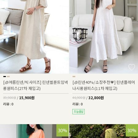
[🧊여름린넨/빅사이즈] 린넨벌룬트임넥
[🧊린넨40%/소장추천💗] 린넨플레어
롱원피스(27차 재입고)
나시롱원피스(11차 재입고)
15,900원
32,800원
39,900원
/
46,900원
/
리뷰 : 0
리뷰 : 0
30%
30%