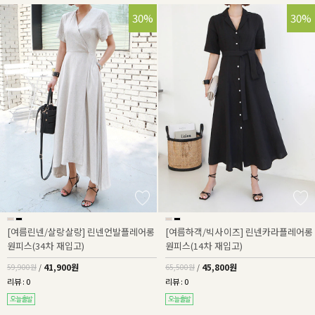
30%
30%
[여름린넨/살랑살랑] 린넨언발플레어롱
[여름하객/빅사이즈] 린넨카라플레어롱
원피스(34차 재입고)
원피스(14차 재입고)
41,900원
45,800원
59,900원
/
65,500원
/
리뷰 : 0
리뷰 : 0