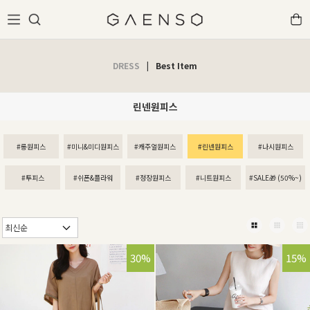
DRESS
|
Best Item
린넨원피스
#롱원피스
#미니&미디원피스
#캐주얼원피스
#린넨원피스
#나시원피스
#투피스
#쉬폰&플라워
#정장원피스
#니트원피스
#SALE🎁 (50%~)
30%
15%