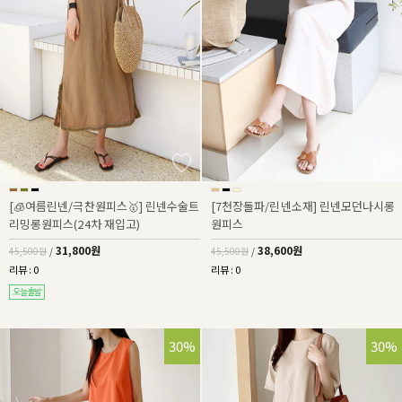
[🧊여름린넨/극찬원피스🥇] 린넨수술트
[7천장돌파/린넨소재] 린넨모던나시롱
리밍롱원피스(24차 재입고)
원피스
31,800원
38,600원
45,500원
/
45,500원
/
리뷰 : 0
리뷰 : 0
30%
30%