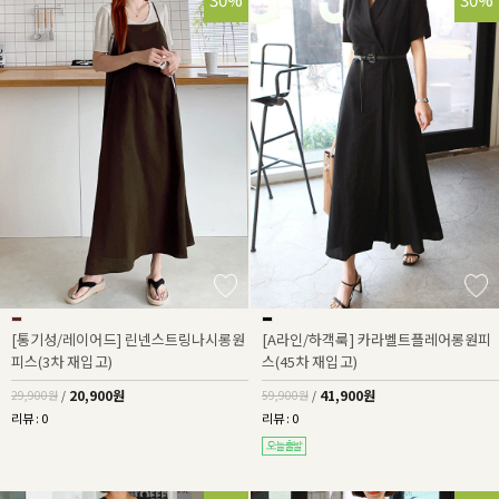
[통기성/레이어드] 린넨스트링나시롱원
[A라인/하객룩] 카라벨트플레어롱원피
피스(3차 재입고)
스(45차 재입고)
20,900원
41,900원
29,900원
/
59,900원
/
리뷰 : 0
리뷰 : 0