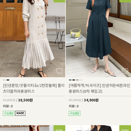
[린넨혼방/굿퀄리티👍/2천장돌파] 플리
[여름하객/빅사이즈] 린넨히든버튼라인
츠더블카라롱원피스
롱원피스(8차 재입고)
38,500원
34,900원
55,000원
/
49,900원
/
리뷰 : 0
리뷰 : 0
30%
30%