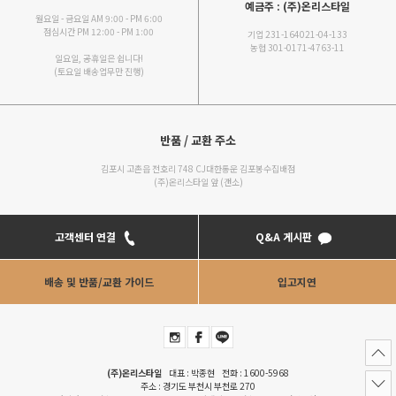
예금주 : (주)온리스타일
월요일 - 금요일 AM 9:00 - PM 6:00
점심시간 PM 12:00 - PM 1:00
기업 231-164021-04-133
농협 301-0171-4763-11
일요일, 공휴일은 쉽니다!
(토요일 배송업무만 진행)
반품 / 교환 주소
김포시 고촌읍 전호리 748 CJ대한통운 김포봉수집배점
(주)온리스타일 앞 (갠소)
고객센터 연결
Q&A 게시판
배송 및 반품/교환 가이드
입고지연
(주)온리스타일
대표 : 박종현 전화 :
1600-5968
주소 : 경기도 부천시 부천로 270