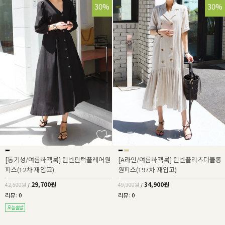
30%
30%
[통기성/여름하객룩] 린넨핀턱플레어원
[A라인/여름하객룩] 린넨플리츠더블롱
피스(12차 재입고)
원피스(197차 재입고)
29,700원
34,900원
42,500원
/
49,900원
/
리뷰 : 0
리뷰 : 0