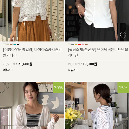
[여름아우터/5컬러] 다이아스카시끈반
[쿨링소재/쫀쫀핏] 브이넥버튼니트반팔
팔가디건
가디건
21,600원
13,300원
25,500원
/
19,000원
/
리뷰 : 0
리뷰 : 0
30%
15%