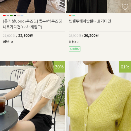
[통기성Good/루즈핏] 뱀부V넥루즈핏
텐셀투웨이반팔니트가디건
니트가디건(17차 재입고)
22,900원
20,200원
27,000원
/
28,900원
/
리뷰 : 0
리뷰 : 0
30%
61%