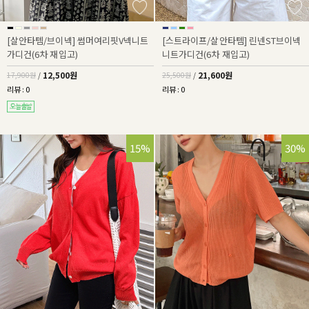
[살안타템/브이넥] 썸머여리핏V넥니트
[스트라이프/살안타템] 린넨ST브이넥
가디건(6차 재입고)
니트가디건(6차 재입고)
12,500원
21,600원
17,900원
/
25,500원
/
리뷰 : 0
리뷰 : 0
15%
30%