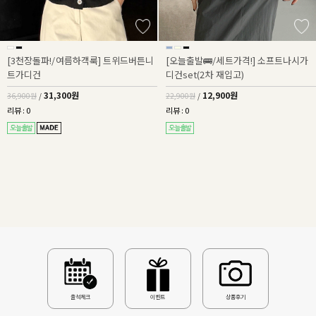
[3천장돌파!/여름하객룩] 트위드버튼니
[오늘출발🚌/세트가격!] 소프트나시가
트가디건
디건set(2차 재입고)
31,300원
12,900원
36,900원
/
22,900원
/
리뷰 : 0
리뷰 : 0
출석체크
이벤트
상품후기