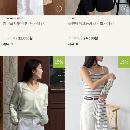
썸머골지R여리니트가디건
라인배색오픈카라반팔가디건
21,600원
24,500원
25,500원
/
28,900원
/
리뷰 : 0
리뷰 : 0
15%
15%