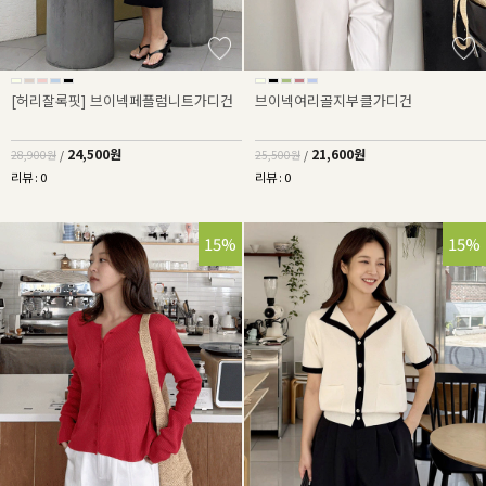
[허리잘록핏] 브이넥페플럼니트가디건
브이넥여리골지부클가디건
24,500원
21,600원
28,900원
/
25,500원
/
리뷰 : 0
리뷰 : 0
15%
15%