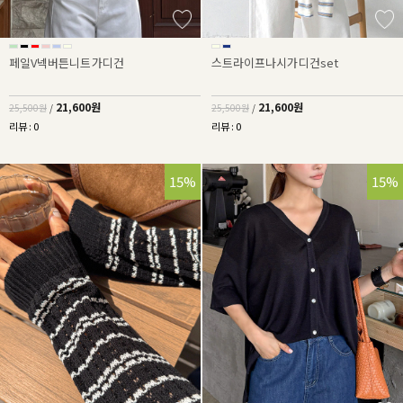
페일V넥버튼니트가디건
스트라이프나시가디건set
21,600원
21,600원
25,500원
/
25,500원
/
리뷰 : 0
리뷰 : 0
15%
15%