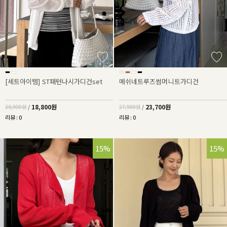
[세트아이템] ST패턴나시가디건set
메쉬네트루즈썸머니트가디건
18,800원
23,700원
26,900원
/
27,900원
/
리뷰 : 0
리뷰 : 0
15%
15%