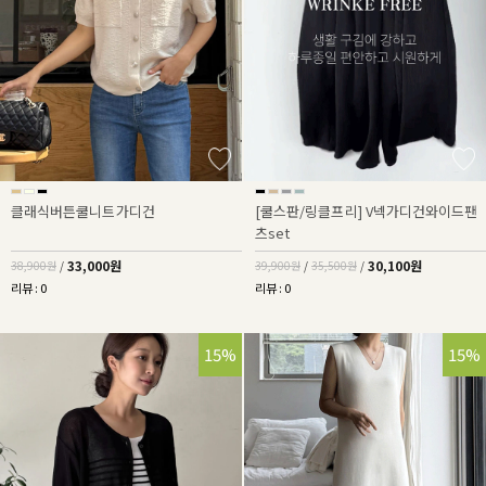
클래식버튼쿨니트가디건
[쿨스판/링클프리] V넥가디건와이드팬
츠set
33,000원
30,100원
38,900원
/
39,900원
/
35,500원
/
리뷰 : 0
리뷰 : 0
15%
15%