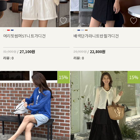
여리핏썸머ST니트가디건
배색단가라니트반팔가디건
27,100원
22,800원
31,900원
/
26,900원
/
리뷰 : 0
리뷰 : 0
15%
15%