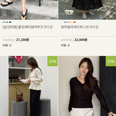
[살안타템] 롤링패치썸머루즈가디건
썸머컬러여리핏니트가디건
27,200원
22,800원
32,000원
/
26,900원
/
리뷰 : 0
리뷰 : 0
15%
15%