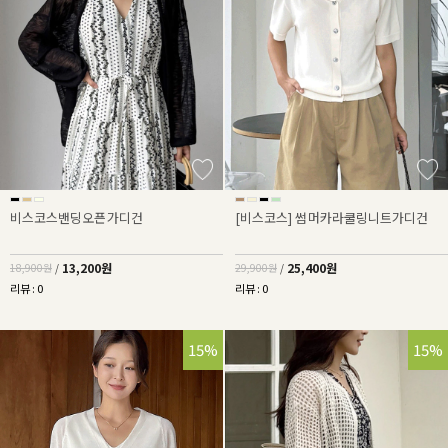
비스코스밴딩오픈가디건
[비스코스] 썸머카라쿨링니트가디건
13,200원
25,400원
18,900원
/
29,900원
/
리뷰 : 0
리뷰 : 0
15%
15%