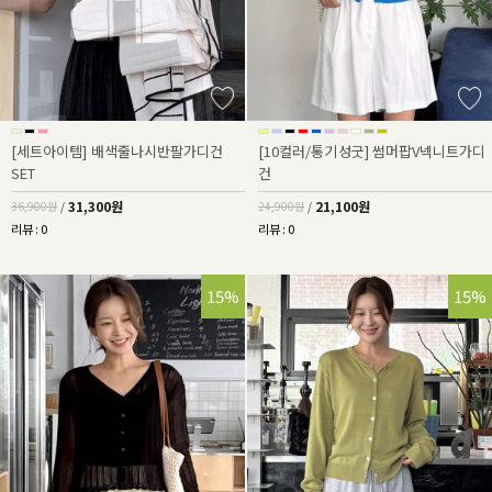
[세트아이템] 배색줄나시반팔가디건
[10컬러/통기성굿] 썸머팝V넥니트가디
SET
건
31,300원
21,100원
36,900원
/
24,900원
/
리뷰 : 0
리뷰 : 0
15%
15%