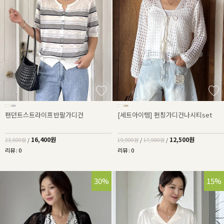
팬던트스트라이프반팔가디건
[세트아이템] 펀칭가디건나시티set
16,400원
12,500원
23,500원
/
19,900원
/
17,900원
/
리뷰 : 0
리뷰 : 0
30%
15%