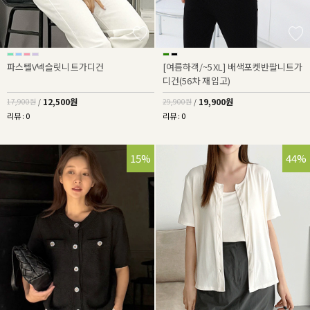
파스텔V넥슬릿니트가디건
[여름하객/~5XL] 배색포켓반팔니트가
디건(56차 재입고)
12,500원
19,900원
17,900원
/
29,900원
/
리뷰 : 0
리뷰 : 0
15%
44%