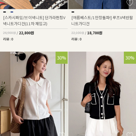
[스카시짜임/브이넥니트] 단가라펀칭V
[여름베스트/1만장돌파!] 루즈V넥반팔
넥니트가디건(11차 재입고)
니트가디건
22,800원
18,700원
26,900원
/
22,100원
/
리뷰 : 0
리뷰 : 0
30%
30%