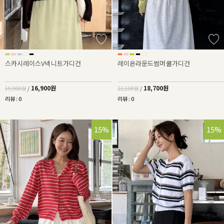
스카시레이스V넥니트가디건
레이온라운드썸머쿨가디건
16,900원
18,700원
19,900원
/
22,100원
/
리뷰 : 0
리뷰 : 0
15%
15%