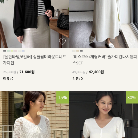
[살안타템/6컬러] 심플썸머라운드니트
[비스코스/체형커버] 숄가디건나시원피
가디건
스SET
21,600원
42,400원
25,500원
/
49,900원
/
리뷰 : 0
리뷰 : 0
15%
30%