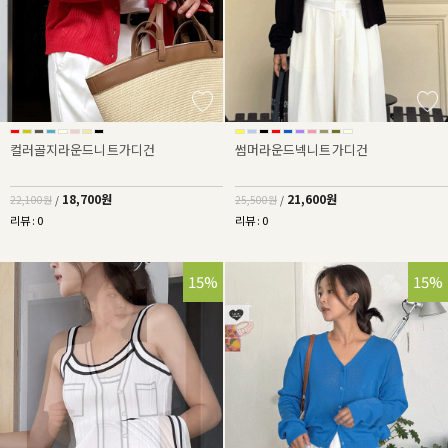
컬러골지라운드니트가디건
썸머라운드넥니트가디건
18,700원
21,600원
22,100원
/
25,500원
/
리뷰 : 0
리뷰 : 0
15%
15%