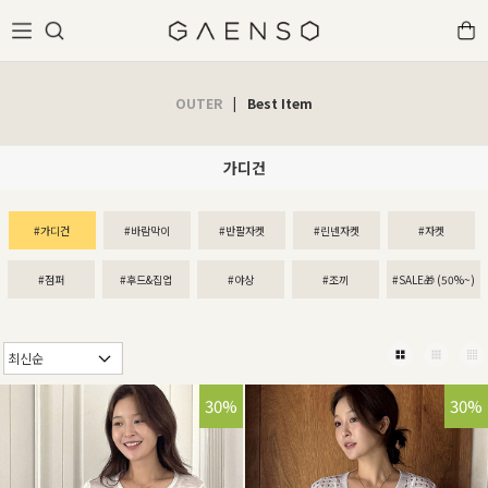
OUTER
|
Best Item
가디건
#가디건
#바람막이
#반팔자켓
#린넨자켓
#자켓
#점퍼
#후드&집업
#야상
#조끼
#SALE🎁 (50%~)
30%
37%
30%