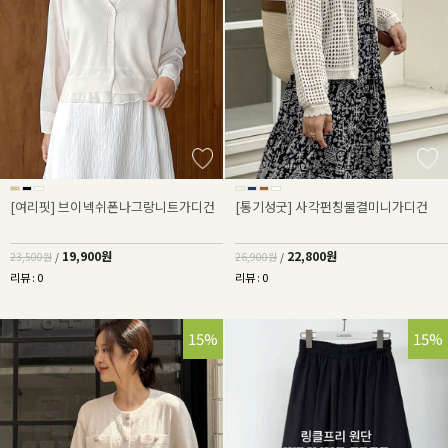
[여리핏] 브이넥쉬폰나그랑니트가디건
[통기성굿] 사각펀칭물결미니가디건
19,900원
22,800원
23,500원
/
26,900원
/
리뷰 : 0
리뷰 : 0
15%
25%
15%