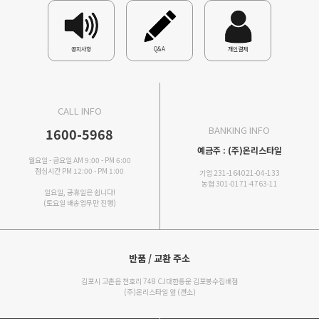
공지사항
Q&A
개인결제
CALL INFO
BANKING INFO
1600-5968
예금주 : (주)온리스타일
월요일 - 금요일 AM 9:00 - PM 6:00
점심시간 PM 12:00 - PM 1:00
기업 231-164021-04-133
농협 301-0171-4763-11
일요일, 공휴일은 쉽니다!
(토요일 배송업무만 진행)
반품 / 교환 주소
김포시 고촌읍 전호리 748 CJ대한통운 김포봉수집배점
(주)온리스타일 앞 (갠소)