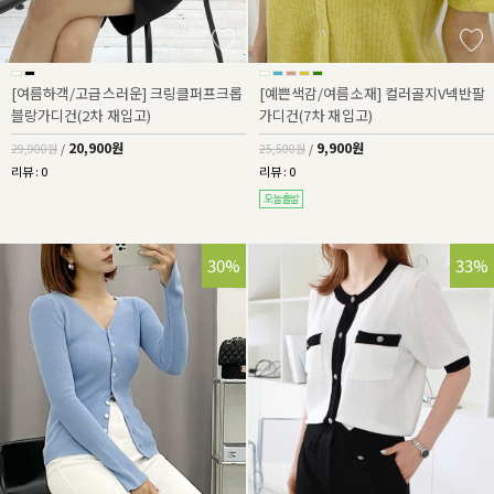
[여름하객/고급스러운] 크링클퍼프크롭
[예쁜색감/여름소재] 컬러골지V넥반팔
블랑가디건(2차 재입고)
가디건(7차 재입고)
20,900원
9,900원
29,900원
/
25,500원
/
리뷰 : 0
리뷰 : 0
30%
33%