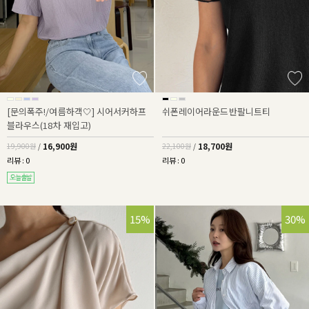
[문의폭주!/여름하객🤍] 시어서커하프
쉬폰레이어라운드반팔니트티
블라우스(18차 재입고)
16,900원
18,700원
19,900원
/
22,100원
/
리뷰 : 0
리뷰 : 0
15%
30%