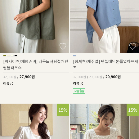
[빅사이즈/체형커버] 라운드셔링절개반
[청셔츠/캐주얼] 텐셀데님톤롤업하프셔
팔블라우스
츠
27,900원
20,900원
32,900원
/
32,500원
/
29,900원
/
리뷰 : 0
리뷰 : 0
15%
30%
15%