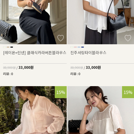
[레이온+린넨] 클래식카라버튼블라우스
진주셔링타이블라우스
33,000원
33,000원
38,900원
/
38,900원
/
리뷰 : 0
리뷰 : 0
15%
15%