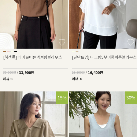
[하객룩] 레이온버튼넥셔링블라우스
[밑단트임] 나그랑5부이중쉬폰블라우스
33,900원
16,400원
39,900원
/
23,500원
/
리뷰 : 0
리뷰 : 0
15%
30%