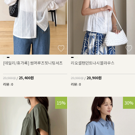
[데일리/휴가룩] 썸머루즈핏니팅셔츠
리오셀팬던트나시블라우스
25,400원
20,900원
29,900원
/
29,900원
/
리뷰 : 0
리뷰 : 0
15%
36%
30%