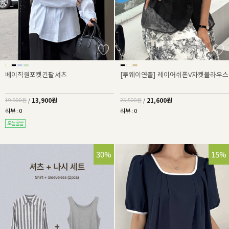
베이직원포켓긴팔셔츠
[투웨이연출] 레이어쉬폰V자켓블라우스
13,900원
21,600원
19,900원
/
25,500원
/
리뷰 : 0
리뷰 : 0
30%
15%