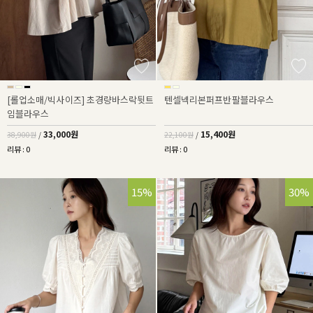
[롤업소매/빅사이즈] 초경량바스락뒷트
텐셀넥리본퍼프반팔블라우스
임블라우스
33,000원
15,400원
38,900원
/
22,100원
/
리뷰 : 0
리뷰 : 0
15%
30%