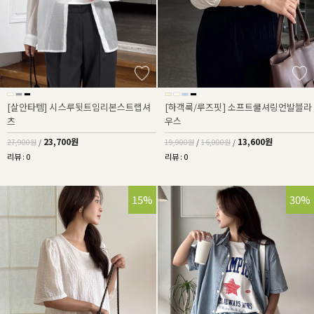
[살안타템] 시스루뒷트임리본스트랩셔
[하객룩/루즈핏] 소프트쿨셔링언발블라
츠
우스
23,700원
13,600원
27,900원
/
19,900원
/
16,000원
/
리뷰 : 0
리뷰 : 0
15%
30%