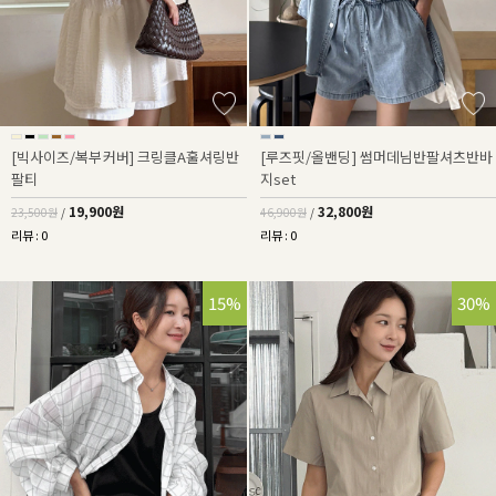
[빅사이즈/복부커버] 크링클A훌셔링반
[루즈핏/올밴딩] 썸머데님반팔셔츠반바
팔티
지set
19,900원
32,800원
23,500원
/
46,900원
/
리뷰 : 0
리뷰 : 0
15%
30%