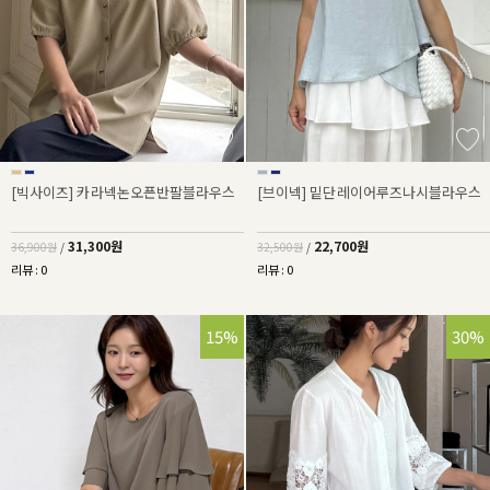
[빅사이즈] 카라넥논오픈반팔블라우스
[브이넥] 밑단레이어루즈나시블라우스
31,300원
22,700원
36,900원
/
32,500원
/
리뷰 : 0
리뷰 : 0
15%
30%