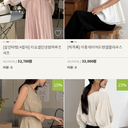
[살안타템/4컬러] 리오셀린넨썸머루즈
[하객룩] 이중레이어드텐셀블라우스
셔츠
32,700원
33,000원
38,500원
/
38,900원
/
리뷰 : 0
리뷰 : 0
15%
15%