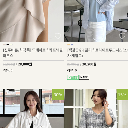
[진주버튼/하객룩] 드레이프스카프넥블
[색감굿👍] 컬러스트라이프루즈셔츠(23
라우스
차 재입고)
28,800원
20,200원
33,900원
/
28,900원
/
리뷰 : 0
리뷰 : 0
30%
15%