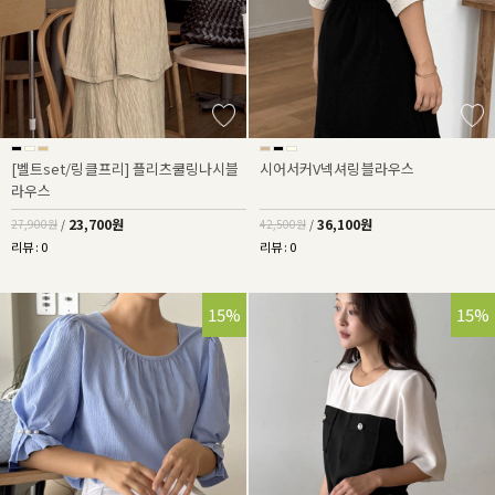
[벨트set/링클프리] 플리츠쿨링나시블
시어서커V넥셔링블라우스
라우스
23,700원
36,100원
27,900원
/
42,500원
/
리뷰 : 0
리뷰 : 0
15%
15%