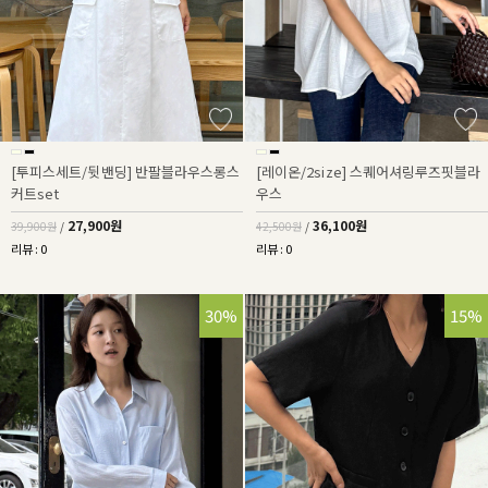
[투피스세트/뒷밴딩] 반팔블라우스롱스
[레이온/2size] 스퀘어셔링루즈핏블라
커트set
우스
27,900원
36,100원
39,900원
/
42,500원
/
리뷰 : 0
리뷰 : 0
30%
15%