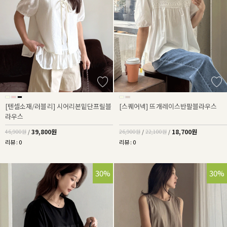
[텐셀소재/러블리] 시어리본밑단프릴블
[스퀘어넥] 뜨개레이스반팔블라우스
라우스
39,800원
18,700원
46,900원
/
26,900원
/
22,100원
/
리뷰 : 0
리뷰 : 0
41%
30%
30%