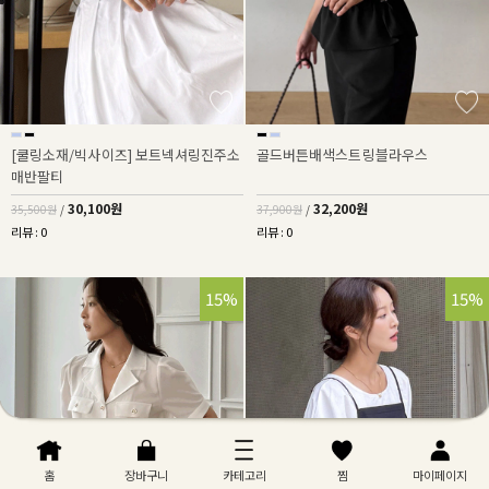
[쿨링소재/빅사이즈] 보트넥셔링진주소
골드버튼배색스트링블라우스
매반팔티
30,100원
32,200원
35,500원
/
37,900원
/
리뷰 : 0
리뷰 : 0
15%
15%
홈
장바구니
카테고리
찜
마이페이지