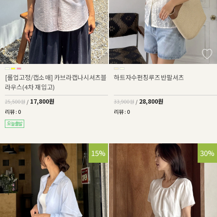
[롤업고정/캡소매] 카브라캡나시셔츠블
하트자수펀칭루즈반팔셔츠
라우스(4차 재입고)
17,800원
28,800원
25,500원
/
33,900원
/
리뷰 : 0
리뷰 : 0
15%
30%