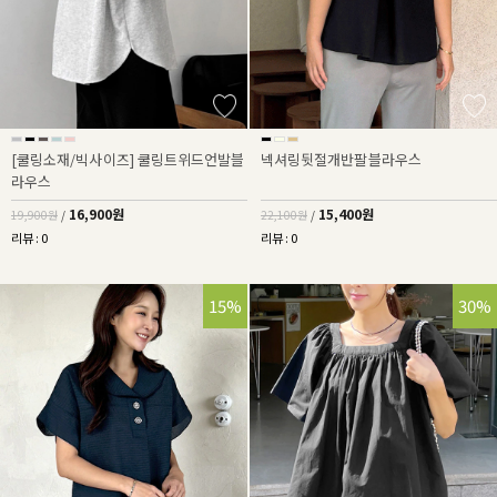
[쿨링소재/빅사이즈] 쿨링트위드언발블
넥셔링뒷절개반팔블라우스
라우스
16,900원
15,400원
19,900원
/
22,100원
/
리뷰 : 0
리뷰 : 0
15%
30%