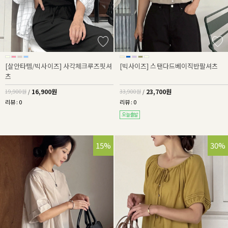
[살안타템/빅사이즈] 사각체크루즈핏셔
[빅사이즈] 스탠다드베이직반팔셔츠
츠
16,900원
23,700원
19,900원
/
33,900원
/
리뷰 : 0
리뷰 : 0
15%
30%