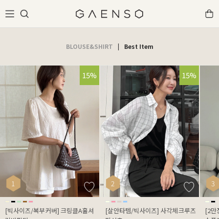
BLOUSE&SHIRT
|
Best Item
15%
15%
1
2
3
[빅사이즈/복부커버] 크링클A훌셔
[살안타템/빅사이즈] 사각체크루즈
[2만