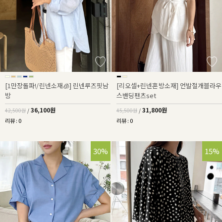
[1만장돌파!/린넨소재🧊] 린넨루즈핏남
[리오셀+린넨혼방소재] 언발절개블라우
방
스밴딩팬츠set
36,100원
31,800원
42,500원
/
45,500원
/
리뷰 : 0
리뷰 : 0
30%
15%