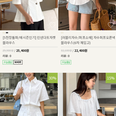
[5천장돌파/매시즌인기] 린넨다트자켓
[러블리자수/퍼프소매] 자수퍼프오픈넥
블라우스
블라우스(6차 재입고)
25,400원
22,400원
29,900원
/
32,100원
/
리뷰 : 0
리뷰 : 0
30%
15%