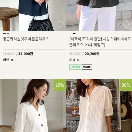
둥근카라슬릿투버튼블라우스
[하객룩/드라이원단] 셔링스퀘어넥하프
블라우스(28차 재입고)
33,000원
20,200원
38,900원
/
28,900원
/
리뷰 : 0
리뷰 : 0
15%
30%