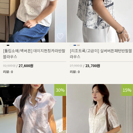
[튤립소매/백버튼] 데이지펀칭카라반팔
[리조트룩/고급미] 실버버튼패턴반팔블
블라우스
라우스
27,600원
23,700원
32,500원
/
27,900원
/
리뷰 : 0
리뷰 : 0
30%
15%