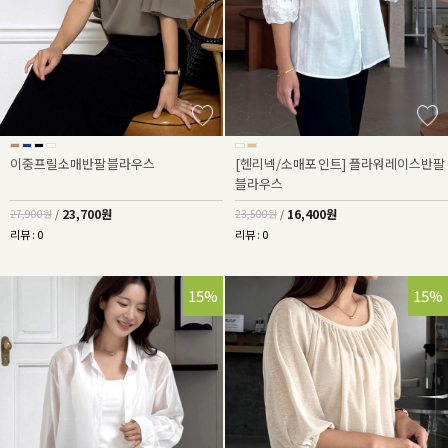
이중프릴소매반팔블라우스
[헨리넥/소매포인트] 플라워레이스반팔
블라우스
23,700원
16,400원
27,900원
/
23,500원
/
리뷰 : 0
리뷰 : 0
15%
32%
15%