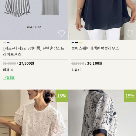
[셔츠+나시SET/썸머룩] 린넨혼방스트
쿨링스퀘어배색핀턱블라우스
라이프셔츠
27,900원
36,100원
39,900원
/
42,500원
/
리뷰 : 0
리뷰 : 0
15%
15%