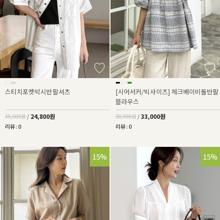
스티치포켓박시반팔셔츠
[시어서커/빅사이즈] 체크베이비돌반팔
블라우스
24,800원
33,000원
35,500원
/
38,900원
/
리뷰 : 0
리뷰 : 0
15%
15%