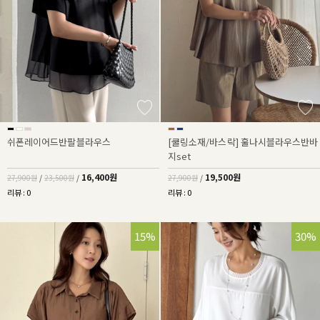
쉬폰레이어드반팔블라우스
[쿨링소재/바스락] 훌나시블라우스반바
지set
16,400원
19,500원
27,900원
/
23,500원
/
27,900원
/
리뷰 : 0
리뷰 : 0
15%
30%