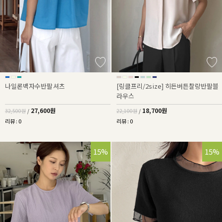
나일론백자수반팔셔츠
[링클프리/2size] 히든버튼찰랑반팔블
라우스
27,600원
18,700원
32,500원
/
22,100원
/
리뷰 : 0
리뷰 : 0
15%
15%