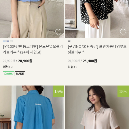
[면100%/만능코디💙] 몬드턴업오픈카
[구김NO/쿨링촉감] 프렌치콩나염루즈
라블라우스(34차 재입고)
핏블라우스
20,900원
25,400원
29,900원
/
29,900원
/
리뷰 : 0
리뷰 : 0
15%
15%