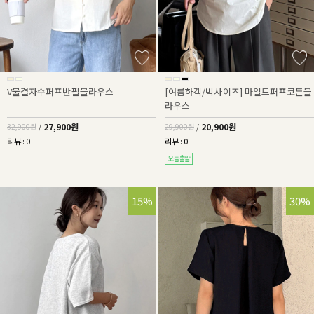
V물결자수퍼프반팔블라우스
[여름하객/빅사이즈] 마일드퍼프코튼블
라우스
27,900원
20,900원
32,900원
/
29,900원
/
리뷰 : 0
리뷰 : 0
15%
30%