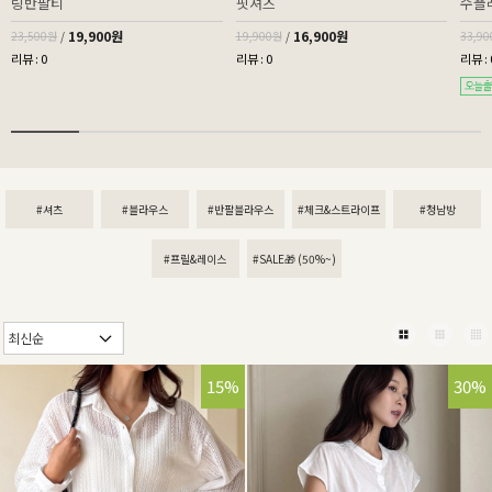
링반팔티
핏셔츠
수플
19,900원
16,900원
23,500원
/
19,900원
/
33,9
리뷰 : 0
리뷰 : 0
리뷰 : 
#셔츠
#블라우스
#반팔블라우스
#체크&스트라이프
#청남방
#프릴&레이스
#SALE🎁 (50%~)
15%
30%