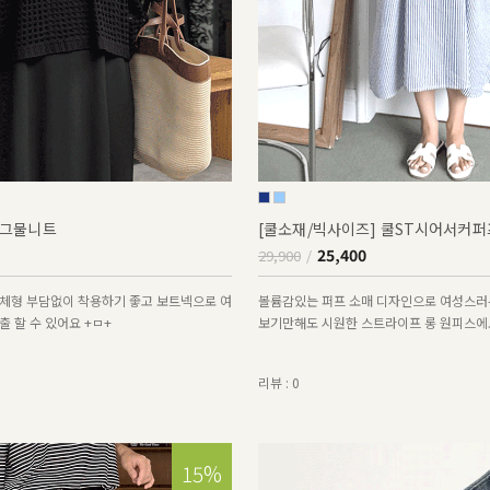
그물니트
[쿨소재/빅사이즈] 쿨ST시어서커
25,400
29,900
체형 부담없이 착용하기 좋고 보트넥으로 여
볼륨감있는 퍼프 소매 디자인으로 여성스러
 할 수 있어요 +ㅁ+
보기만해도 시원한 스트라이프 롱 원피스에
리뷰 : 0
15%