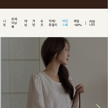
트레
니
데
가
슈
악세/
바캉
세일
커뮤
이닝
니티
트
님
방
즈
쥬얼리
스룩
~80%
복