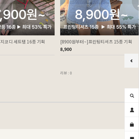
이지코디 세트템 16종 기획
[8900원부터~]프린팅티셔츠 15종 기획
8,900
리뷰 : 0