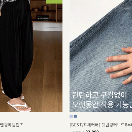
쿨밴딩하렘팬츠
[BEST/하체커버] 뒷밴딩커브드8
33,900
39,900