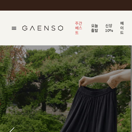
주간
메
오늘
신상
베스
이
출발
10%
트
드