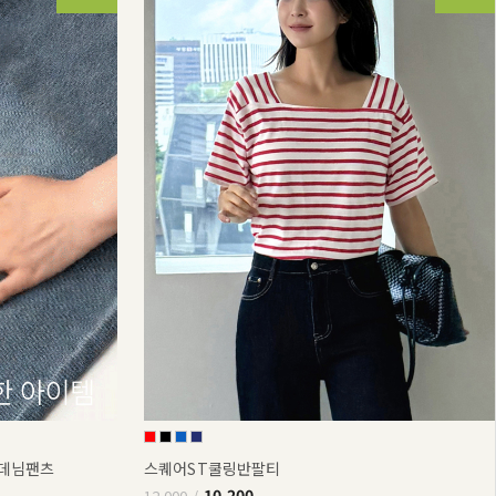
부데님팬츠
스퀘어ST쿨링반팔티
10,200
12,000