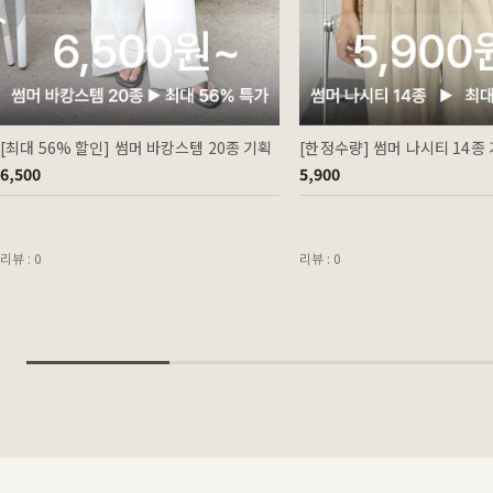
[최대 56% 할인] 썸머 바캉스템 20종 기획
[한정수량] 썸머 나시티 14종
6,500
5,900
리뷰 : 0
리뷰 : 0