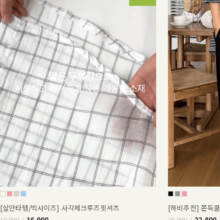
[살안타템/빅사이즈] 사각체크루즈핏셔츠
[하비추천] 쫀득
16,900
22,800
19,900
26,900