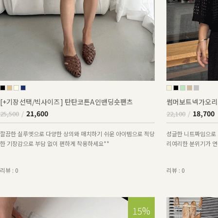
[+기장선택/빅사이즈] 탄탄코튼A인밴딩숏팬츠
썸머보트넥가오리
21,600
18,700
25,500
22,100
깔끔한 실루엣으로 다양한 상의와 매치하기 쉬운 아이템으로 적당
성글한 니트짜임으로 
한 기장감으로 부담 없이 편하게 착용하세요**
리여리한 분위기가 연출
리뷰 : 0
리뷰 : 0
15%