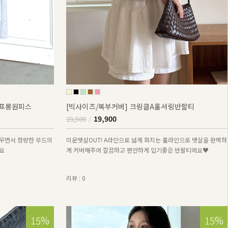
퍼프롱원피스
[빅사이즈/복부커버] 크링클A훌셔링반팔티
19,900
23,500
우면서 청량한 무드의
미운뱃살OUT! A라인으로 넓게 퍼지는 훌라인으로 뱃살을 완벽하
요
게 커버해주어 깔끔하고 편안하게 입기좋은 반팔티에요♥
리뷰 : 0
15%
15%