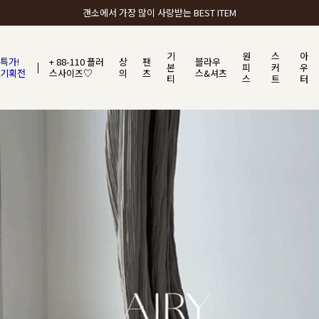
갠소에서 가장 많이 사랑받는 BEST ITEM
기
원
스
아
특가!
+ 88-110 플러
상
팬
블라우
본
피
커
우
기획전
스사이즈♡
의
츠
스&셔츠
티
스
트
터